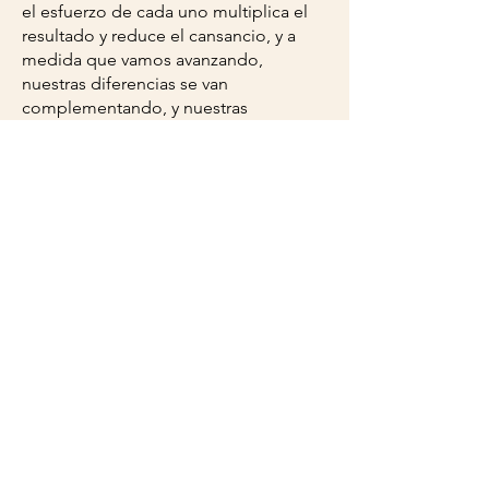
el esfuerzo de cada uno multiplica el
resultado y reduce el cansancio, y a
medida que vamos avanzando,
nuestras diferencias se van
complementando, y nuestras
habilidades se sincronizan.
¡Activa el Hito para ver los consejos y
las herramientas de trabajo!
Activar Hito